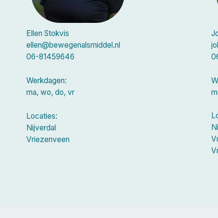
Jo
Ellen Stokvis
j
ellen@bewegenalsmiddel.nl
0
06-81459646
W
Werkdagen:
ma
ma, wo, do, vr
L
Locaties:
Ni
Nijverdal
V
Vriezenveen
V